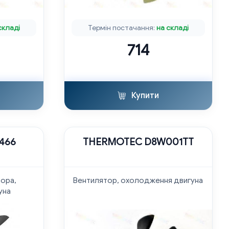
складі
Термін постачання:
на складі
714
Купити
4466
THERMOTEC D8W001TT
тора,
Вентилятор, охолодження двигуна
уна