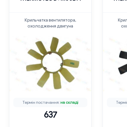
Крильчатка вентилятора,
Крил
охолодження двигуна
ох
Термін постачання:
на складі
Термі
637