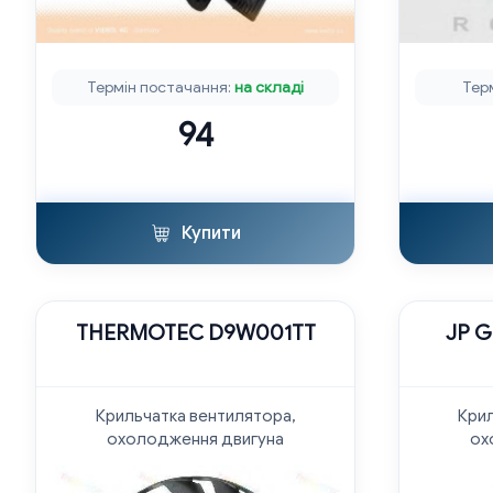
Термін постачання:
на складі
Тер
94
Купити
THERMOTEC D9W001TT
JP 
Крильчатка вентилятора,
Крил
охолодження двигуна
ох