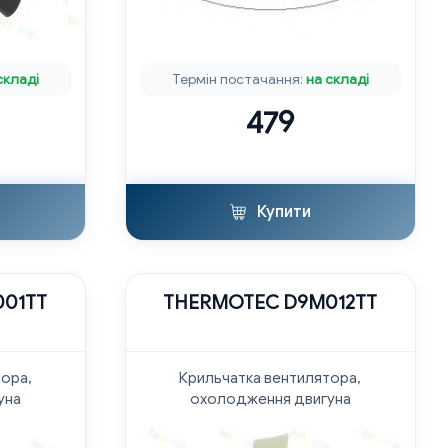
складі
Термін постачання:
на складі
479
Купити
01TT
THERMOTEC D9M012TT
тора,
Крильчатка вентилятора,
уна
охолодження двигуна