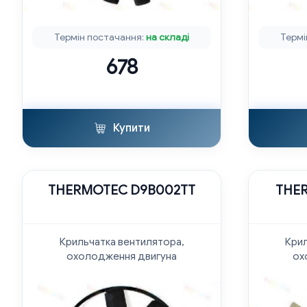
Термін постачання:
на складі
Термі
678
Купити
THERMOTEC D9B002TT
THE
Крильчатка вентилятора,
Крил
охолодження двигуна
ох