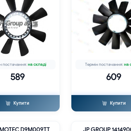
н постачання:
на складі
Термін постачання:
на 
589
609
Купити
Купити
MOTEC D9M009TT
JP GROUP 14149