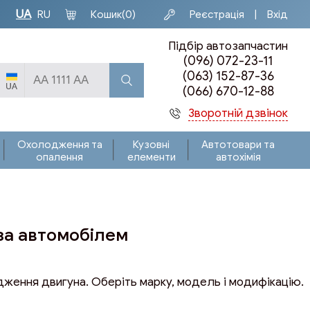
UA
Кошик
(0)
Реєстрація
Вхід
RU
Підбір автозапчастин
(096) 072-23-11
(063) 152-87-36
(066) 670-12-88
Зворотній дзвінок
Охолодження та
Кузовні
Автотовари та
опалення
елементи
автохімія
за автомобілем
дження двигуна. Оберіть марку, модель і модифікацію.