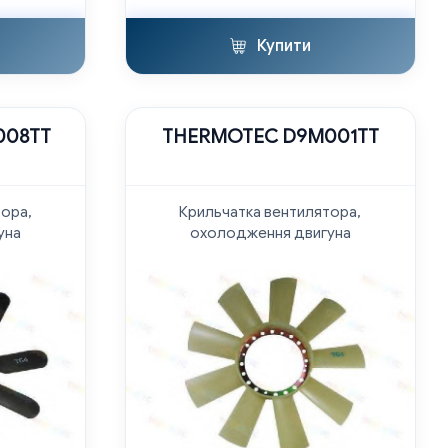
Купити
008TT
THERMOTEC D9M001TT
тора,
Крильчатка вентилятора,
уна
охолодження двигуна