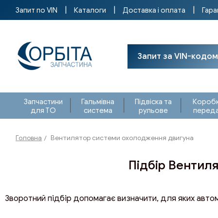
Запит по VIN
Каталоги
Доставка і оплата
Гара
Запит за VIN-кодом
Запчастини
Гальмівна
Підвіска та
Короб
для ТО
система
рульове
перед
Головна
Вентилятор системи охолодження двигуна
Підбір Вентил
Зворотний підбір допомагає визначити, для яких авто