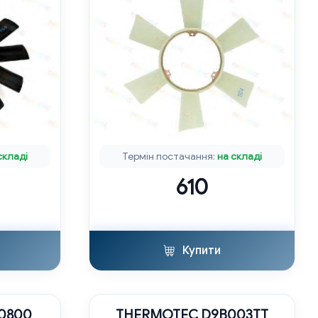
складі
Термін постачання:
на складі
610
Купити
00800
THERMOTEC D9B003TT