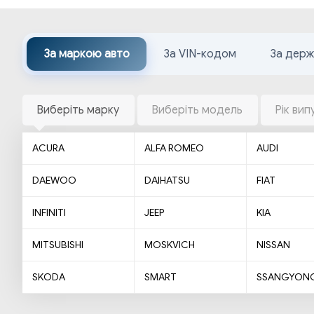
За маркою авто
За VIN-кодом
За дер
Виберіть марку
Виберіть модель
Рік вип
ACURA
ALFA ROMEO
AUDI
DAEWOO
DAIHATSU
FIAT
INFINITI
JEEP
KIA
MITSUBISHI
MOSKVICH
NISSAN
SKODA
SMART
SSANGYON