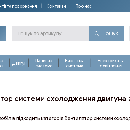
нтії та повернення
Контакти
Про нас
Пошук
ка
Паливна
Вихлопна
Електрика та
Двигун
ач
система
система
освітлення
ятор системи охолодження двигуна 
мобілів підходить категорія Вентилятор системи охоло