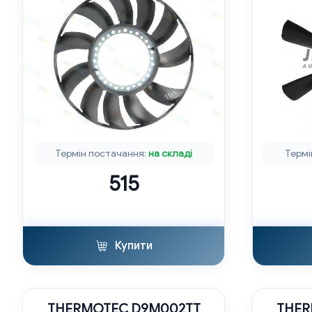
Термін постачання:
на складі
Термі
515
Купити
THERMOTEC D9M002TT
THER