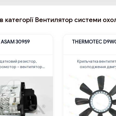
 в категорії Вентилятор системи ох
ASAM 30959
THERMOTEC D9W
датковий резистор,
Крильчатка вентиля
ромотор – вентилятор
охолодження двиг
радіатора