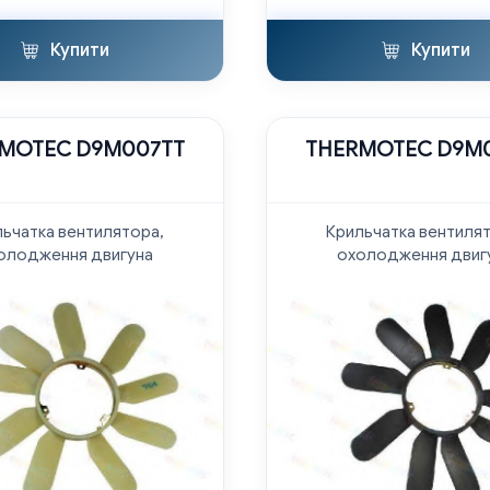
Купити
Купити
MOTEC D9M007TT
THERMOTEC D9M
ьчатка вентилятора,
Крильчатка вентиля
олодження двигуна
охолодження двиг