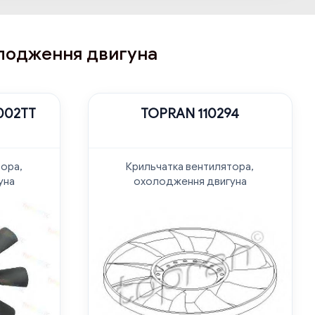
олодження двигуна
002TT
TOPRAN 110294
тора,
Крильчатка вентилятора,
уна
охолодження двигуна