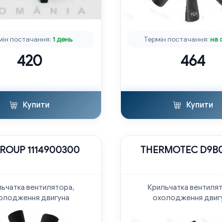
мін постачання:
1 день
Термін постачання:
на 
420
464
Купити
Купити
GROUP 1114900300
THERMOTEC D9B0
ьчатка вентилятора,
Крильчатка вентиля
олодження двигуна
охолодження двиг