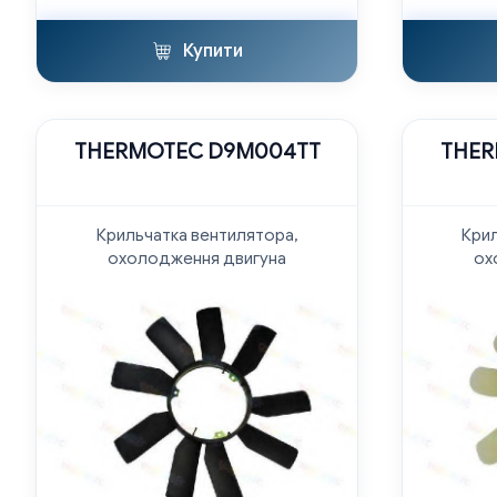
Купити
THERMOTEC D9M004TT
THER
Крильчатка вентилятора,
Крил
охолодження двигуна
ох