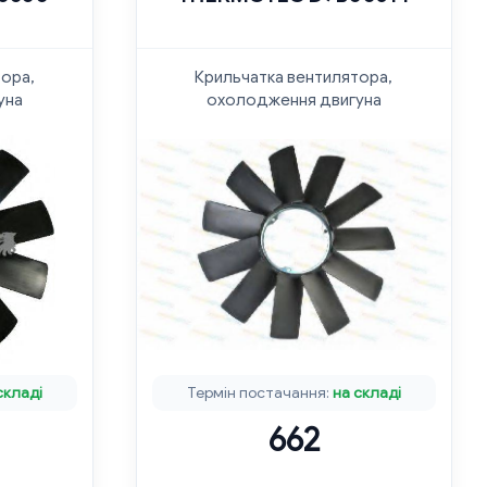
тора,
Крильчатка вентилятора,
уна
охолодження двигуна
складі
Термін постачання:
на складі
662