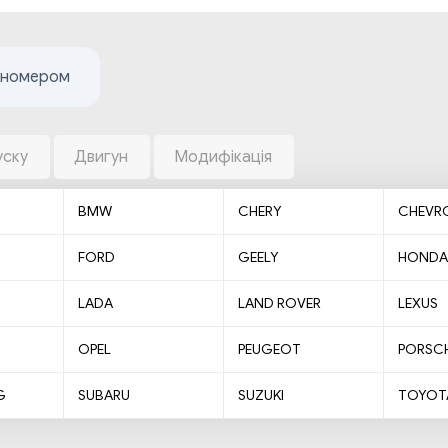
жномером
уску
Двигун
Модифікація
BMW
CHERY
CHEVR
FORD
GEELY
HONDA
LADA
LAND ROVER
LEXUS
OPEL
PEUGEOT
PORSC
G
SUBARU
SUZUKI
TOYOT