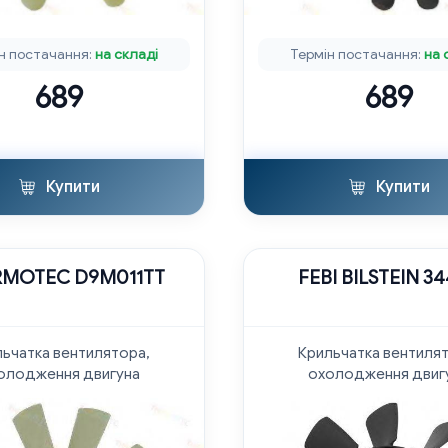
н постачання:
на складі
Термін постачання:
на 
689
689
Купити
Купити
RMOTEC D9M011TT
FEBI BILSTEIN 3
ьчатка вентилятора,
Крильчатка вентиля
олодження двигуна
охолодження двиг