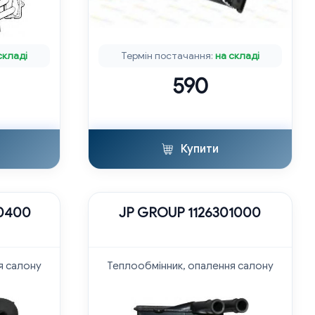
складі
Термін постачання:
на складі
590
Купити
00400
JP GROUP 1126301000
я салону
Теплообмінник, опалення салону