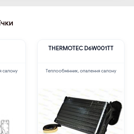
ічки
THERMOTEC D6W001TT
я салону
Теплообмінник, опалення салону