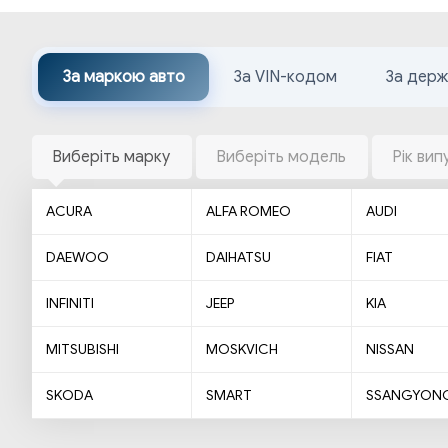
За маркою авто
За VIN-кодом
За дер
Виберіть марку
Виберіть модель
Рік вип
ACURA
ALFA ROMEO
AUDI
DAEWOO
DAIHATSU
FIAT
INFINITI
JEEP
KIA
MITSUBISHI
MOSKVICH
NISSAN
SKODA
SMART
SSANGYON