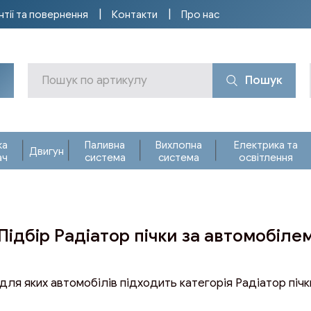
нтії та повернення
Контакти
Про нас
Пошук
ка
Паливна
Вихлопна
Електрика та
Двигун
ач
система
система
освітлення
Підбір Радіатор пічки за автомобіле
для яких автомобілів підходить категорія Радіатор пічк