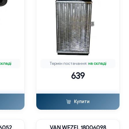
складі
Термін постачання:
на складі
639
Купити
6052
VAN WEZEL 18006098