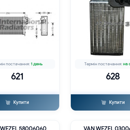
мін постачання:
1 день
Термін постачання:
на 
621
628
Купити
Купити
 WEZEL 58006060
VAN WEZEL 0300