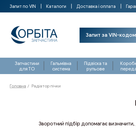
Запит по VIN
Каталоги
Доставка і оплата
Гара
Запит за VIN-кодом
Запчастини
Гальмівна
Підвіска та
Короб
для ТО
система
рульове
перед
Головна
Радіатор пічки
Зворотний підбір допомагає визначити, 