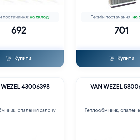
н постачання:
на складі
Термін постачання:
на 
692
701
Купити
Купити
 WEZEL 43006398
VAN WEZEL 5800
мінник, опалення салону
Теплообмінник, опаленн