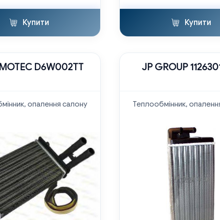
Купити
Купити
MOTEC D6W002TT
JP GROUP 112630
мінник, опалення салону
Теплообмінник, опаленн