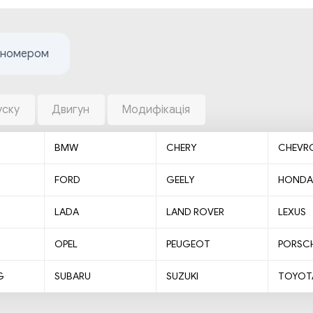
жномером
уску
Двигун
Модифікація
BMW
CHERY
CHEVR
FORD
GEELY
HONDA
LADA
LAND ROVER
LEXUS
OPEL
PEUGEOT
PORSC
G
SUBARU
SUZUKI
TOYOT