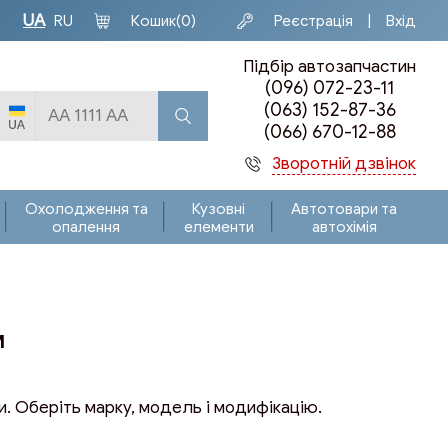
UA
Кошик
(0)
Реєстрація
Вхід
RU
Підбір автозапчастин
(096) 072-23-11
(063) 152-87-36
(066) 670-12-88
Зворотній дзвінок
Охолодження та
Кузовні
Автотовари та
опалення
елементи
автохімія
м
и. Оберіть марку, модель і модифікацію.