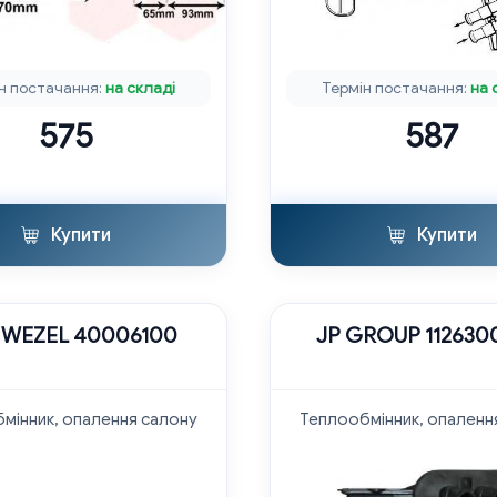
н постачання:
на складі
Термін постачання:
на 
575
587
Купити
Купити
 WEZEL 40006100
JP GROUP 11263
мінник, опалення салону
Теплообмінник, опаленн