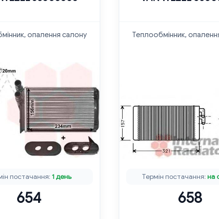
мінник, опалення салону
Теплообмінник, опаленн
мін постачання:
1 день
Термін постачання:
на 
654
658