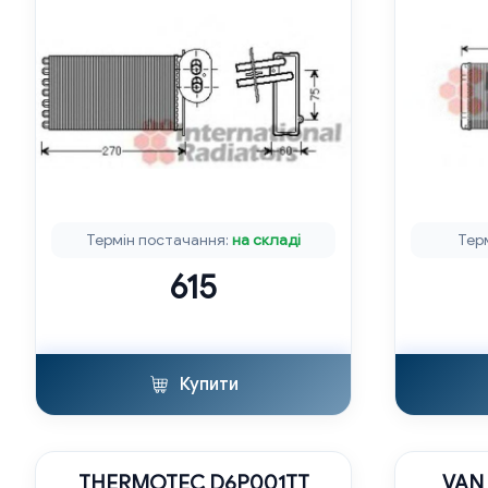
Термін постачання:
на складі
Тер
615
Купити
THERMOTEC D6P001TT
VAN