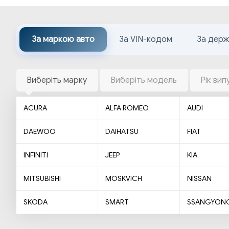
За маркою авто
За VIN-кодом
За дер
Виберіть марку
Виберіть модель
Рік вип
ACURA
ALFA ROMEO
AUDI
DAEWOO
DAIHATSU
FIAT
INFINITI
JEEP
KIA
MITSUBISHI
MOSKVICH
NISSAN
SKODA
SMART
SSANGYON