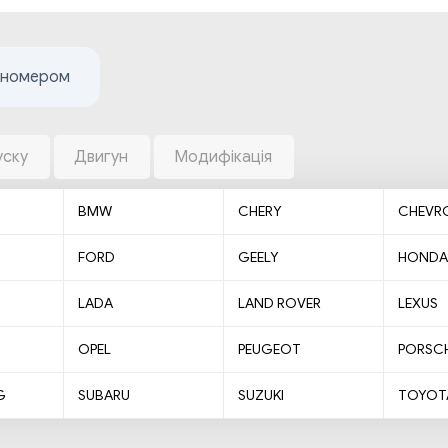
жномером
уску
Двигун
Модифікація
BMW
CHERY
CHEVR
FORD
GEELY
HONDA
LADA
LAND ROVER
LEXUS
OPEL
PEUGEOT
PORSC
G
SUBARU
SUZUKI
TOYOT