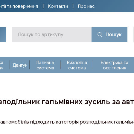
нтії та повернення
Контакти
Про нас
Пошук
ка
Паливна
Вихлопна
Електрика та
Двигун
ач
система
система
освітлення
озподільник гальмівних зусиль за ав
 автомобілів підходить категорія розподільник гальмівн