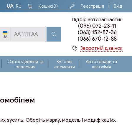
UA
Кошик
(0)
Реєстрація
Вхід
RU
Підбір автозапчастин
(096) 072-23-11
(063) 152-87-36
(066) 670-12-88
Зворотній дзвінок
Охолодження та
Кузовні
Автотовари та
опалення
елементи
автохімія
томобілем
их зусиль. Оберіть марку, модель і модифікацію.