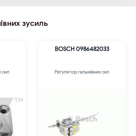
мівних зусиль
BOSCH 0986482033
х сил
Регулятор гальмівних сил