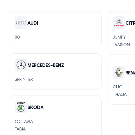
AUDI
CIT
80
JUMPY
EVASION
MERCEDES-BENZ
REN
SPRINTER
CLIO
THALIA
SKODA
OCTAVIA
FABIA