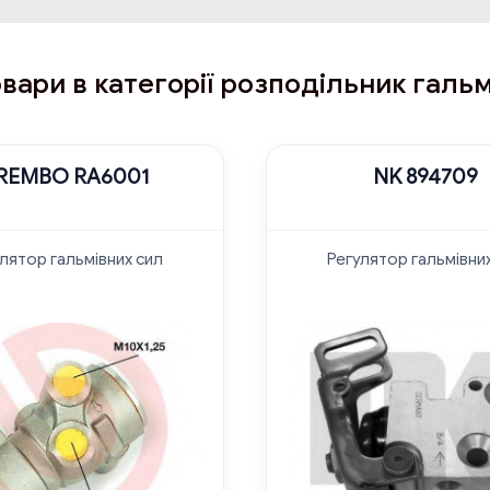
вари в категорії розподільник галь
REMBO RA6001
NK 894709
лятор гальмівних сил
Регулятор гальмівни