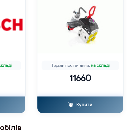
складі
Термін постачання:
на складі
11660
Купити
обілів