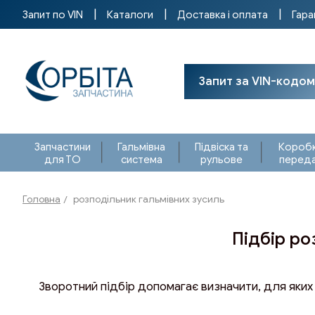
Запит по VIN
Каталоги
Доставка і оплата
Гара
Запит за VIN-кодом
Запчастини
Гальмівна
Підвіска та
Короб
для ТО
система
рульове
перед
Головна
розподільник гальмівних зусиль
Підбір р
Зворотний підбір допомагає визначити, для яких