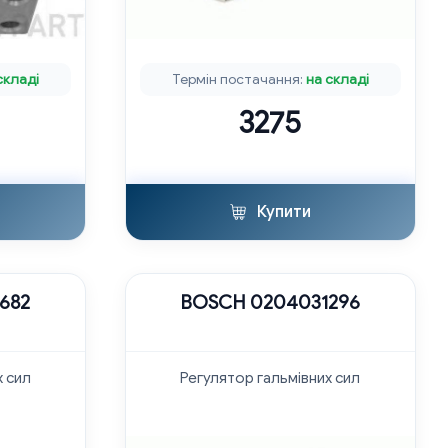
складі
Термін постачання:
на складі
3275
Купити
682
BOSCH 0204031296
х сил
Регулятор гальмівних сил