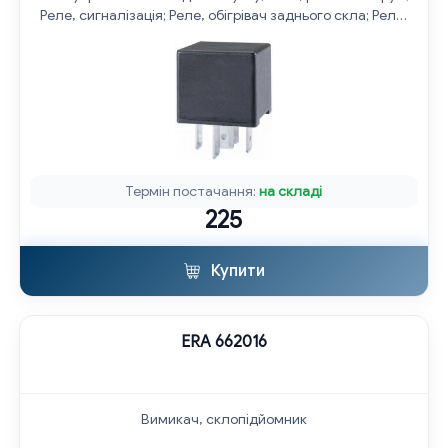
Реле, сигналізація; Реле, обігрівач заднього скла; Реле,
поздовжній нахил шворня вентилятора; Реле,
склопідйомник; Багатофункціональне реле
Термін постачання:
на складі
225
Купити
ERA 662016
Вимикач, склопідйомник