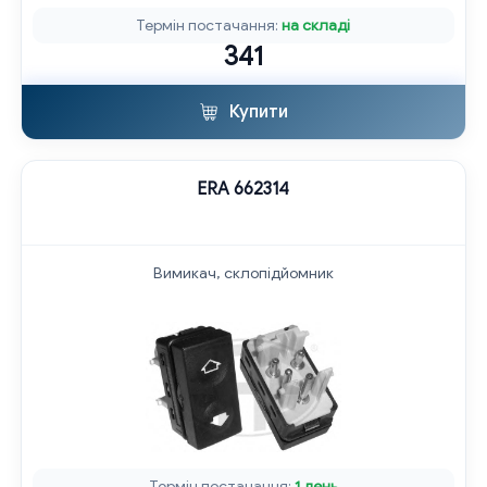
Термін постачання:
на складі
341
Купити
ERA 662314
Вимикач, склопідйомник
Термін постачання:
1 день