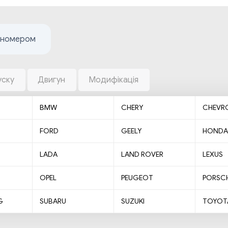
жномером
уску
Двигун
Модифікація
BMW
CHERY
CHEVR
FORD
GEELY
HONDA
LADA
LAND ROVER
LEXUS
OPEL
PEUGEOT
PORSC
G
SUBARU
SUZUKI
TOYOT