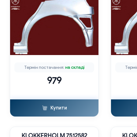
Термін постачання:
на складі
Термі
979
Купити
KLOKKERHOLM 7512582
KLOK