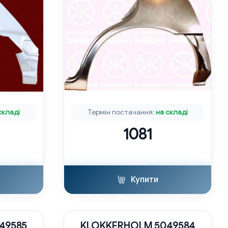
складі
Термін постачання:
на складі
1081
Купити
49585
KLOKKERHOLM 5049584