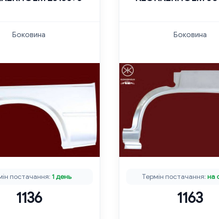
Боковина
Боковина
мін постачання:
1 день
Термін постачання:
на 
1136
1163