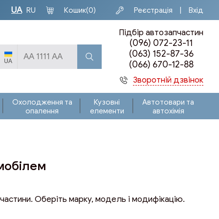
UA
Кошик
(0)
Реєстрація
Вхід
RU
Підбір автозапчастин
(096) 072-23-11
(063) 152-87-36
(066) 670-12-88
Зворотній дзвінок
Охолодження та
Кузовні
Автотовари та
опалення
елементи
автохімія
омобілем
 частини. Оберіть марку, модель і модифікацію.