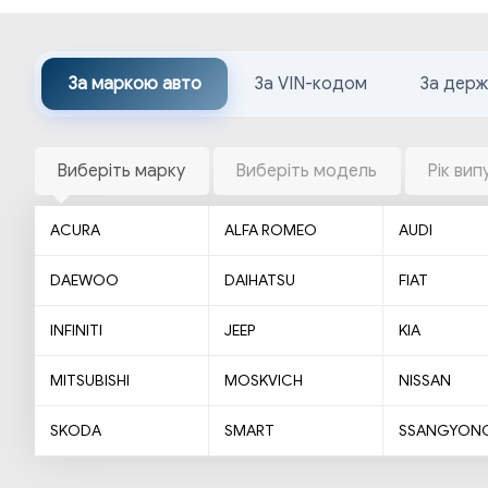
За маркою авто
За VIN-кодом
За дер
Виберіть марку
Виберіть модель
Рік вип
ACURA
ALFA ROMEO
AUDI
DAEWOO
DAIHATSU
FIAT
INFINITI
JEEP
KIA
MITSUBISHI
MOSKVICH
NISSAN
SKODA
SMART
SSANGYON