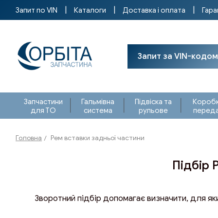
Запит по VIN
Каталоги
Доставка і оплата
Гара
Запит за VIN-кодом
Запчастини
Гальмівна
Підвіска та
Короб
для ТО
система
рульове
перед
Головна
Рем вставки задньої частини
Підбір 
Зворотний підбір допомагає визначити, для яки