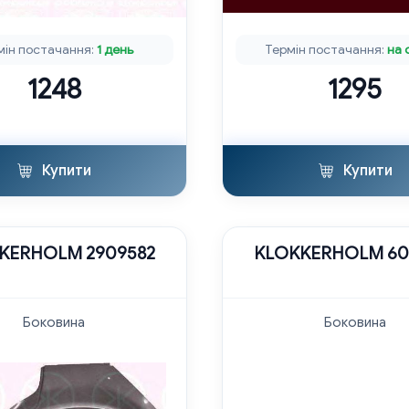
мін постачання:
1 день
Термін постачання:
на 
1248
1295
Купити
Купити
KERHOLM 2909582
KLOKKERHOLM 60
Боковина
Боковина