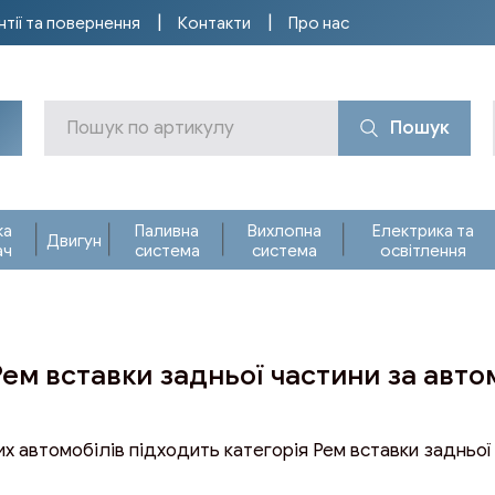
нтії та повернення
Контакти
Про нас
Пошук
ка
Паливна
Вихлопна
Електрика та
Двигун
ач
система
система
освітлення
Рем вставки задньої частини за авт
х автомобілів підходить категорія Рем вставки задньої