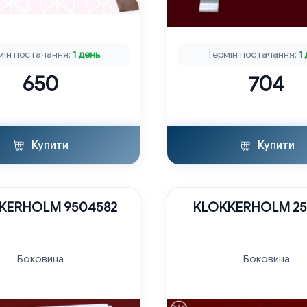
мін постачання:
1 день
Термін постачання:
1
650
704
Купити
Купити
KERHOLM 9504582
KLOKKERHOLM 25
Боковина
Боковина