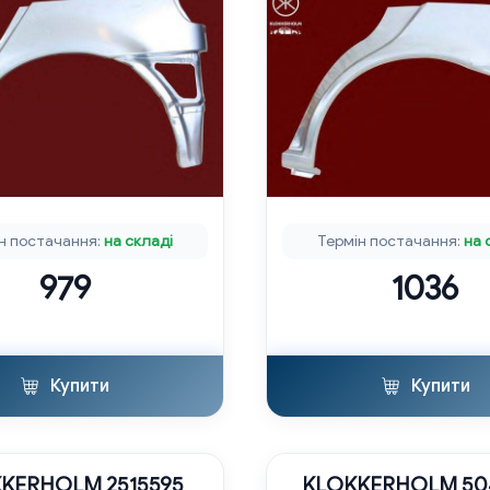
н постачання:
на складі
Термін постачання:
на 
979
1036
Купити
Купити
KERHOLM 2515595
KLOKKERHOLM 50